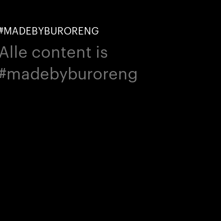
#MADEBYBURORENG
Alle content is
#madebyburoreng