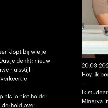
er klopt bij wie je
. Dus je denkt: nieuw
20.03.20
we huisstijl.
Hey, ik b
e verkeerde
—
Ik studee
 als je niet helder
Minerva i
elderheid over