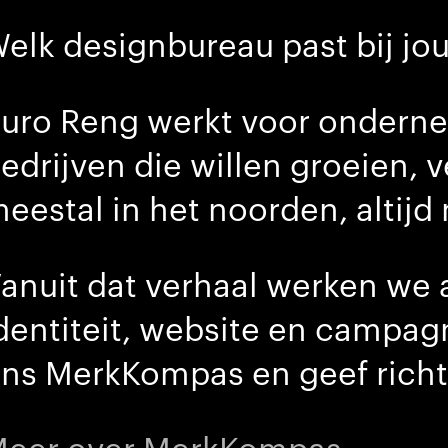
elk designbureau past bij jo
uro Reng werkt voor onderne
edrijven die willen groeien, 
eestal in het noorden, altijd
anuit dat verhaal werken we 
dentiteit, website en campagn
ns MerkKompas en geef richtin
eer over MerkKompas