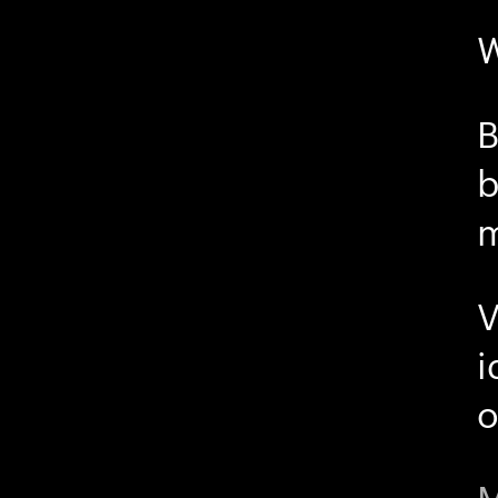
W
B
b
m
V
i
o
M