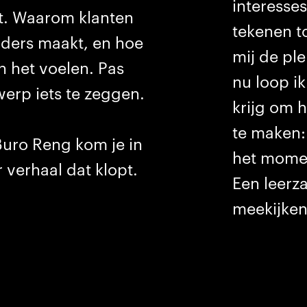
interesse
t. Waarom klanten
tekenen to
nders maakt, en hoe
mij de pl
n het voelen. Pas
nu loop ik
twerp iets te zeggen.
krijg om 
te maken:
uro Reng kom je in
het momen
 verhaal dat klopt.
Een leerz
meekijken