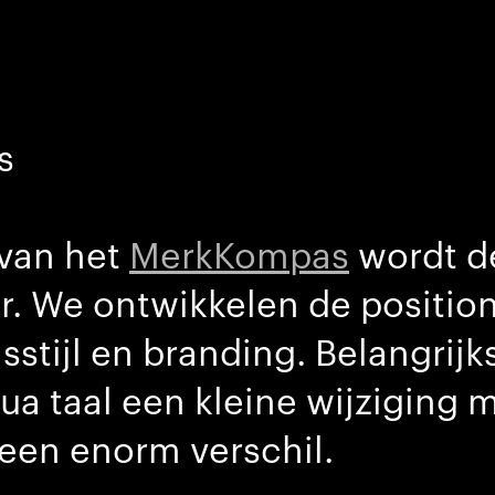
s
 van het
MerkKompas
wordt d
er. We ontwikkelen de positio
sstijl en branding. Belangrij
ua taal een kleine wijziging 
 een enorm verschil.