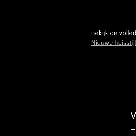
Bekijk de volle
Nieuwe huisstij
V
–