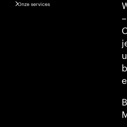
W
Onze services
–
C
j
u
b
e
B