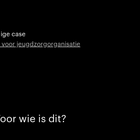
dige case
l voor jeugdzorgorganisatie
oor wie is dit?